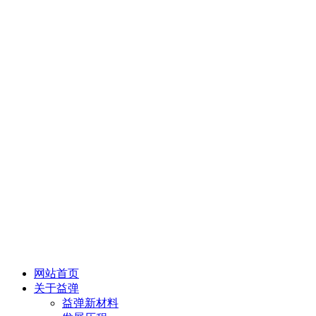
网站首页
关于益弹
益弹新材料