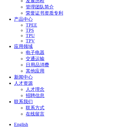
发展历程
管理团队简介
荣誉证书资质专利
产品中心
TPEE
TPS
TPU
TPV
应用领域
电子电器
交通运输
日用品消费
其他应用
新闻中心
人才资源
人才理念
招聘信息
联系我们
联系方式
在线留言
English