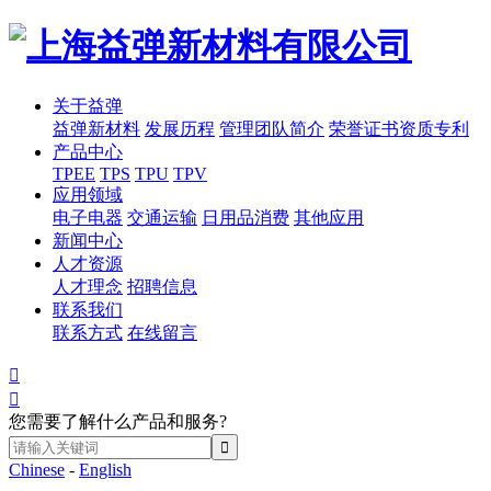
关于益弹
益弹新材料
发展历程
管理团队简介
荣誉证书资质专利
产品中心
TPEE
TPS
TPU
TPV
应用领域
电子电器
交通运输
日用品消费
其他应用
新闻中心
人才资源
人才理念
招聘信息
联系我们
联系方式
在线留言


您需要了解什么产品和服务?
Chinese
-
English