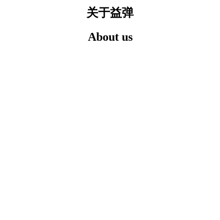
关于益弹
About us