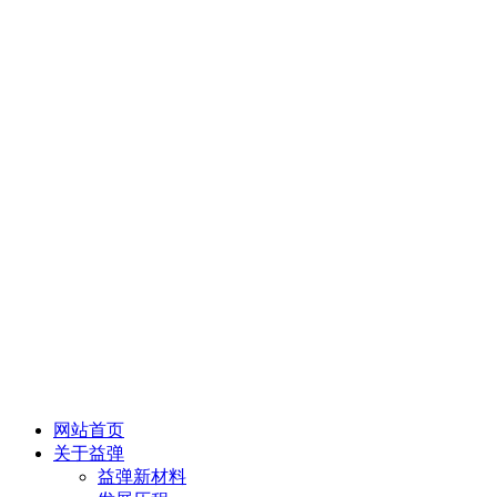
网站首页
关于益弹
益弹新材料