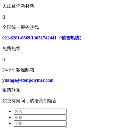
关注益弹新材料

全国统一服务热线
021-6281-8669
/
13651742441（销售热线）
免费热线

24小时客服邮箱
yitangs@etonpolymer.com
敬请联系
如您有疑问，请给我们留言