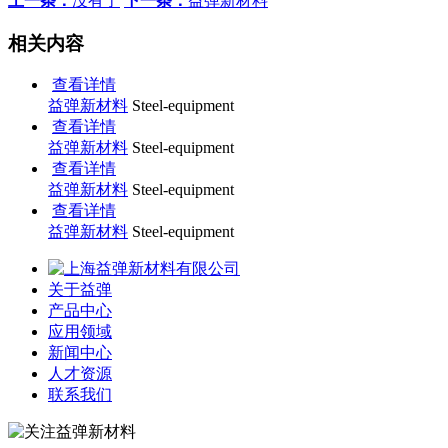
上一条：
没有了
下一条：
益弹新材料
相关内容
查看详情
益弹新材料
Steel-equipment
查看详情
益弹新材料
Steel-equipment
查看详情
益弹新材料
Steel-equipment
查看详情
益弹新材料
Steel-equipment
关于益弹
产品中心
应用领域
新闻中心
人才资源
联系我们