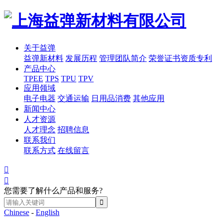
关于益弹
益弹新材料
发展历程
管理团队简介
荣誉证书资质专利
产品中心
TPEE
TPS
TPU
TPV
应用领域
电子电器
交通运输
日用品消费
其他应用
新闻中心
人才资源
人才理念
招聘信息
联系我们
联系方式
在线留言


您需要了解什么产品和服务?
Chinese
-
English